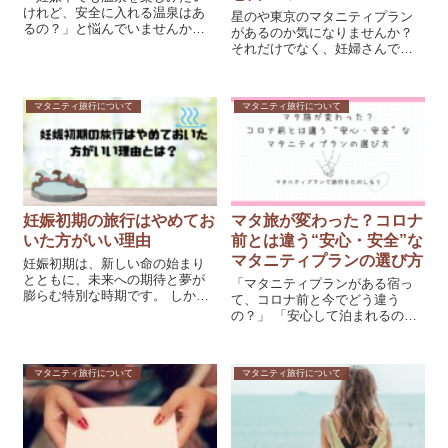
けれど、安全に入れる温泉はあ
星のや東京のマタニティプラン
るの？」と悩んでいませんか？
があるのか気になりませんか？
温泉はリラックス効果が高く、
それだけでなく、妊婦さんでも
妊婦さんの体を温めるのに最適
安心して泊まれる理由や、食
ですが、「硫黄泉は大丈夫？」
事・温泉・客室・サポート体制
「移動が大変そう」「食事は妊
の魅力を詳しく紹介。都心で無
マタニティ旅行について
マタニティ旅行について
婦向け？」といった不安もあり
理せずリラックスできる贅沢な
ますよね。 こん...
宿泊体験を探しているあなたに
読んでほしい。
妊娠初期の旅行はやめてお
マタ旅が変わった？コロナ
いた方がいい理由
前とは違う“安心・安全”な
マタニティプランの選び方
妊娠初期は、新しい命の始まり
とともに、未来への期待と夢が
「マタニティプランがある宿っ
膨らむ特別な時期です。 しか
て、コロナ前と今でどう違う
し、この幸せな期待と並行し
の？」 「安心して泊まれるのか
て、妊娠初期には身体の変化や
な？」 そんな疑問を感じていま
不安もたくさんありますね。 特
せんか？ こんなお悩みはありま
に、旅行の計画を立てている妊
せんか？ どんなサービスが変わ
マタニティ旅行について
マタニティ旅行について
婦さんは、さまざまなリスクや
ったのか知りたい コロナ後の宿
不安を抱えること...
泊で気をつけるポイントがわか
らない ...