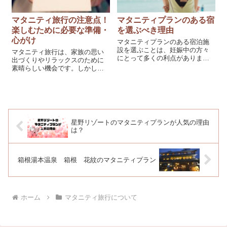
マタニティ旅行の注意点！
マタニティプランのある宿
楽しむために必要な準備・
を選ぶべき理由
心がけ
マタニティプランのある宿泊施
設を選ぶことは、妊娠中の方々
マタニティ旅行は、家族の思い
にとって多くの利点がありま
出づくりやリラックスのために
す。以下に、その理由をご紹介
素晴らしい機会です。しかし、
します。 1. 妊娠中のリラックス
妊娠中は体調や安全に気を配る
と安心感の提供 マタニティプラ
必要があります。 そこで、この
ンのある宿泊施設は、妊娠中の
記事ではマタニティ旅行の注意
方々がリラックスし、安心して
点についてご紹介します。妊娠5
過ごすこと...
～7カ月の安定期を選び、近場の
旅行先を選...
星野リゾートのマタニティプランが人気の理由
は？
箱根湯本温泉 箱根 花紋のマタニティプラン
ホーム
マタニティ旅行について